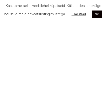
Kasutame sellel veebilehel küpsiseid. Külastades lehekülge
nõustud meie privaatsustingimustega.
Loe veel
OK
Avaleht
KKK
Kontakt
E-poe üldtingimused
Privaatsustingimused
© 2026 DanceAct Tantsustuudio MTÜ