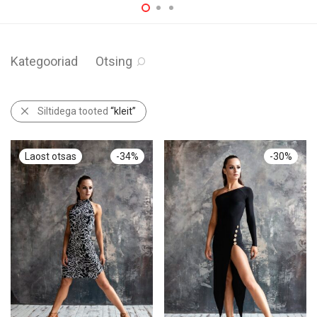
Kategooriad
Otsing
Siltidega tooted
“kleit”
-
34
%
-
30
%